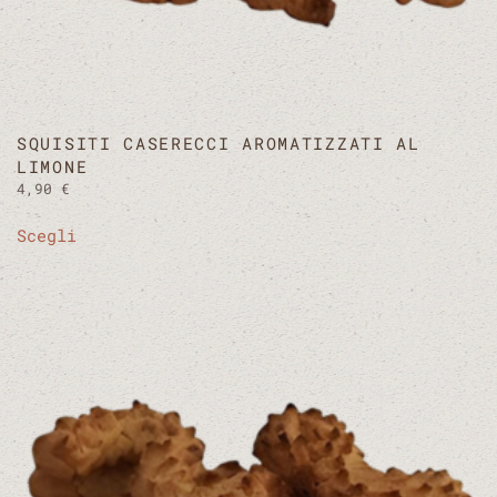
SQUISITI CASERECCI AROMATIZZATI AL
LIMONE
4,90
€
Questo
Scegli
prodotto
ha
più
varianti.
Le
opzioni
possono
essere
scelte
nella