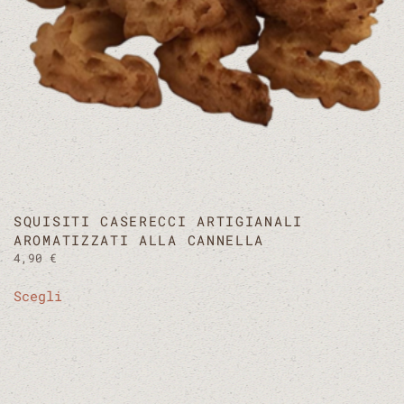
pagina
del
prodotto
SQUISITI CASERECCI ARTIGIANALI
AROMATIZZATI ALLA CANNELLA
4,90
€
Questo
Scegli
prodotto
ha
più
varianti.
Le