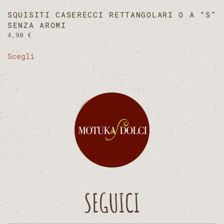
SQUISITI CASERECCI RETTANGOLARI O A “S”
SENZA AROMI
4,90
€
Questo
Scegli
prodotto
ha
più
varianti.
Le
opzioni
possono
essere
scelte
nella
pagina
SEGUICI
del
prodotto