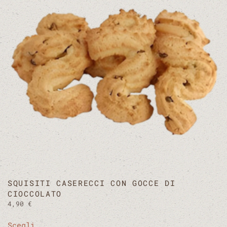
opzioni
possono
essere
scelte
nella
pagina
del
prodotto
SQUISITI CASERECCI CON GOCCE DI
CIOCCOLATO
4,90
€
Questo
Scegli