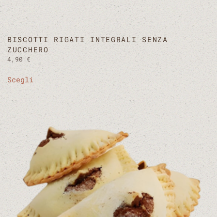
BISCOTTI RIGATI INTEGRALI SENZA
ZUCCHERO
4,90
€
Questo
Scegli
prodotto
ha
più
varianti.
Le
opzioni
possono
essere
scelte
nella
pagina
del