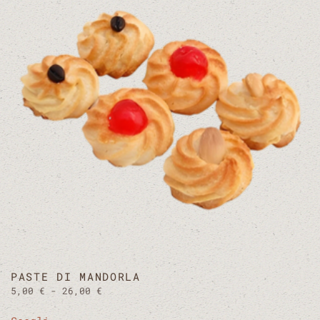
Le
opzioni
possono
essere
scelte
nella
pagina
del
prodotto
PASTE DI MANDORLA
Fascia
5,00
€
-
26,00
€
di
Questo
prezzo: