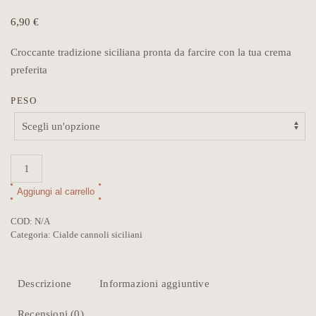
6,90
€
Croccante tradizione siciliana pronta da farcire con la tua crema
preferita
PESO
Cannoli
siciliani
Aggiungi al carrello
da
Alternative:
farcire,
COD:
N/A
cialde
Categoria:
Cialde cannoli siciliani
maxi
quantità
Descrizione
Informazioni aggiuntive
Recensioni (0)