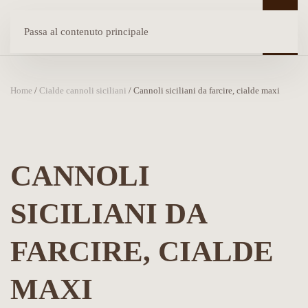
Passa al contenuto principale
Home
/
Cialde cannoli siciliani
/ Cannoli siciliani da farcire, cialde maxi
CANNOLI
SICILIANI DA
FARCIRE, CIALDE
MAXI