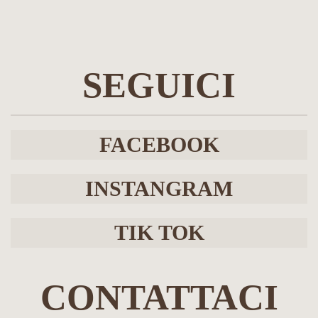
più
varianti.
Le
opzioni
SEGUICI
possono
essere
scelte
nella
FACEBOOK
pagina
del
prodotto
INSTANGRAM
TIK TOK
CONTATTACI