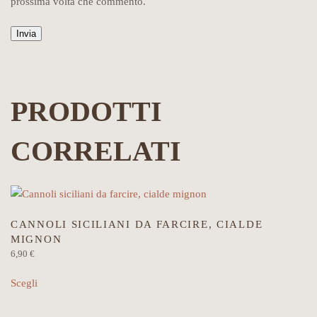
prossima volta che commento.
ALTERNATIVE:
PRODOTTI
CORRELATI
CANNOLI SICILIANI DA FARCIRE, CIALDE
MIGNON
6,90
€
Questo
Scegli
prodotto
ha