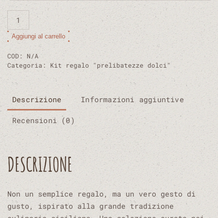
Cesta
Brindisi
Aggiungi al carrello
Modicano
Alternative:
quantità
COD:
N/A
Categoria:
Kit regalo "prelibatezze dolci"
Descrizione
Informazioni aggiuntive
Recensioni (0)
DESCRIZIONE
Non un semplice regalo, ma un vero gesto di
gusto, ispirato alla grande tradizione