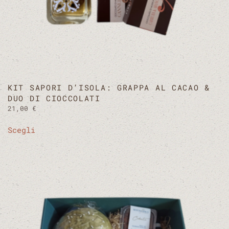
KIT SAPORI D’ISOLA: GRAPPA AL CACAO &
DUO DI CIOCCOLATI
21,00
€
Questo
Scegli
prodotto
ha
più
varianti.
Le
opzioni
possono
essere