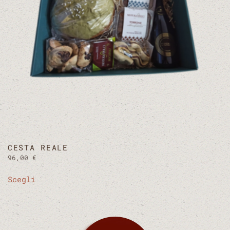
scelte
nella
pagina
del
prodotto
CESTA REALE
96,00
€
Questo
Scegli
prodotto
ha
più
varianti.