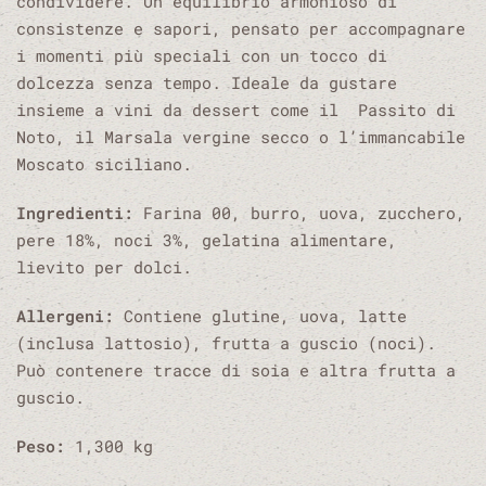
condividere. Un equilibrio armonioso di
consistenze e sapori, pensato per accompagnare
i momenti più speciali con un tocco di
dolcezza senza tempo. Ideale da gustare
insieme a vini da dessert come il Passito di
Noto, il Marsala vergine secco o l’immancabile
Moscato siciliano.
Ingredienti:
Farina 00, burro, uova, zucchero,
pere 18%, noci 3%, gelatina alimentare,
lievito per dolci.
Allergeni:
Contiene glutine, uova, latte
(inclusa lattosio), frutta a guscio (noci).
Può contenere tracce di soia e altra frutta a
guscio.
Peso:
1,300 kg