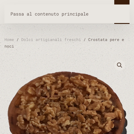
Passa al contenuto principale
Home
/
Dolci artigianali freschi
/ Crostata pere e
noci