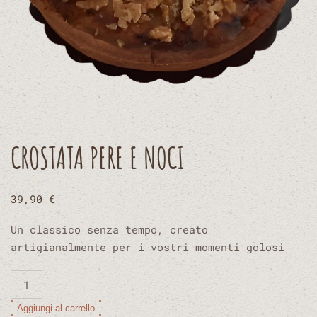
CROSTATA PERE E NOCI
39,90
€
Un classico senza tempo, creato
artigianalmente per i vostri momenti golosi
Crostata
pere
Alternative:
Aggiungi al carrello
e