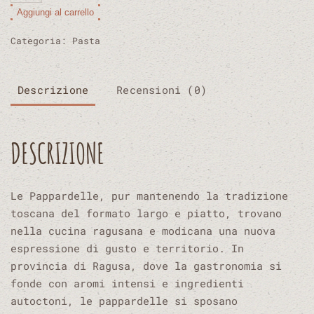
-
Alternative:
Aggiungi al carrello
Pasta
biologica
Categoria:
Pasta
di
semola
di
Descrizione
Recensioni (0)
grano
duro
quantità
DESCRIZIONE
Le Pappardelle, pur mantenendo la tradizione
toscana del formato largo e piatto, trovano
nella cucina ragusana e modicana una nuova
espressione di gusto e territorio. In
provincia di Ragusa, dove la gastronomia si
fonde con aromi intensi e ingredienti
autoctoni, le pappardelle si sposano