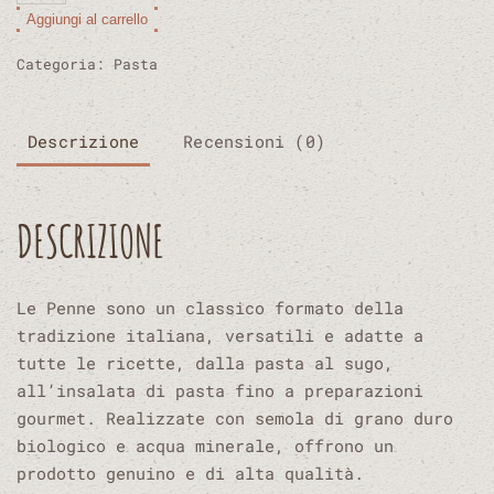
–
Alternative:
Aggiungi al carrello
Pasta
biologica
Categoria:
Pasta
di
semola
di
Descrizione
Recensioni (0)
grano
duro
quantità
DESCRIZIONE
Le Penne sono un classico formato della
tradizione italiana, versatili e adatte a
tutte le ricette, dalla pasta al sugo,
all’insalata di pasta fino a preparazioni
gourmet. Realizzate con semola di grano duro
biologico e acqua minerale, offrono un
prodotto genuino e di alta qualità.